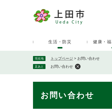
ペ
ー
ジ
キ
の
ー
先
ワ
頭
ー
で
生活・防災
健康・福
ド
す
検
。
索
トップページ
>
お問い合わせ
現在地
お問い合わせ
足あと
本
文
お問い合わせ