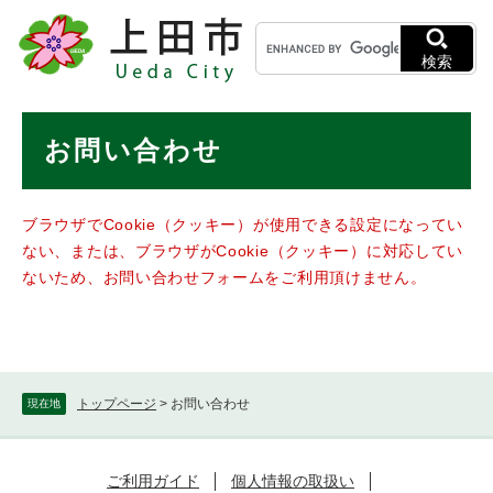
ペ
メニューを飛ばして本文へ
キ
ー
ー
ジ
検索
ワ
の
ー
先
ド
本
頭
お問い合わせ
検
で
文
索
す
。
ブラウザでCookie（クッキー）が使用できる設定になってい
ない、または、ブラウザがCookie（クッキー）に対応してい
ないため、お問い合わせフォームをご利用頂けません。
トップページ
>
お問い合わせ
現在地
ご利用ガイド
個人情報の取扱い