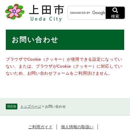
ペ
メニューを飛ばして本文へ
キ
ー
ー
ジ
検索
ワ
の
ー
先
ド
本
頭
お問い合わせ
検
で
文
索
す
。
ブラウザでCookie（クッキー）が使用できる設定になってい
ない、または、ブラウザがCookie（クッキー）に対応してい
ないため、お問い合わせフォームをご利用頂けません。
トップページ
>
お問い合わせ
現在地
ご利用ガイド
個人情報の取扱い