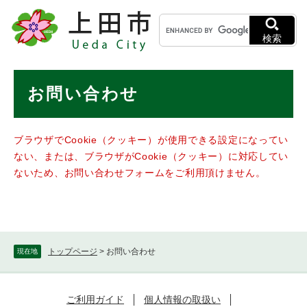
ペ
メニューを飛ばして本文へ
キ
ー
ー
ジ
検索
ワ
の
ー
先
ド
本
頭
お問い合わせ
検
で
文
索
す
。
ブラウザでCookie（クッキー）が使用できる設定になってい
ない、または、ブラウザがCookie（クッキー）に対応してい
ないため、お問い合わせフォームをご利用頂けません。
トップページ
>
お問い合わせ
現在地
ご利用ガイド
個人情報の取扱い