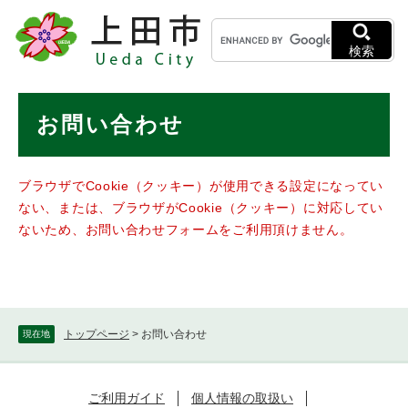
ペ
メニューを飛ばして本文へ
キ
ー
ー
ジ
検索
ワ
の
ー
先
ド
本
頭
お問い合わせ
検
で
文
索
す
。
ブラウザでCookie（クッキー）が使用できる設定になってい
ない、または、ブラウザがCookie（クッキー）に対応してい
ないため、お問い合わせフォームをご利用頂けません。
トップページ
>
お問い合わせ
現在地
ご利用ガイド
個人情報の取扱い