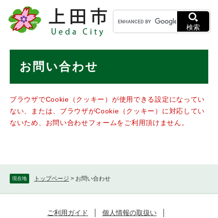
ペ
メニューを飛ばして本文へ
キ
ー
ー
ジ
検索
ワ
の
ー
先
ド
本
頭
お問い合わせ
検
で
文
索
す
。
ブラウザでCookie（クッキー）が使用できる設定になってい
ない、または、ブラウザがCookie（クッキー）に対応してい
ないため、お問い合わせフォームをご利用頂けません。
トップページ
>
お問い合わせ
現在地
ご利用ガイド
個人情報の取扱い