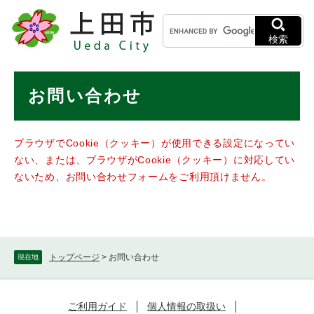
ペ
メニューを飛ばして本文へ
キ
ー
ー
ジ
検索
ワ
の
ー
先
ド
本
頭
お問い合わせ
検
で
文
索
す
。
ブラウザでCookie（クッキー）が使用できる設定になってい
ない、または、ブラウザがCookie（クッキー）に対応してい
ないため、お問い合わせフォームをご利用頂けません。
トップページ
>
お問い合わせ
現在地
ご利用ガイド
個人情報の取扱い