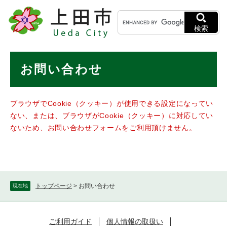
ペ
メニューを飛ばして本文へ
キ
ー
ー
ジ
検索
ワ
の
ー
先
ド
本
頭
お問い合わせ
検
で
文
索
す
。
ブラウザでCookie（クッキー）が使用できる設定になってい
ない、または、ブラウザがCookie（クッキー）に対応してい
ないため、お問い合わせフォームをご利用頂けません。
トップページ
>
お問い合わせ
現在地
ご利用ガイド
個人情報の取扱い