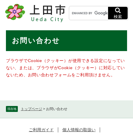
ペ
メニューを飛ばして本文へ
キ
ー
ー
ジ
検索
ワ
の
ー
先
ド
本
頭
お問い合わせ
検
で
文
索
す
。
ブラウザでCookie（クッキー）が使用できる設定になってい
ない、または、ブラウザがCookie（クッキー）に対応してい
ないため、お問い合わせフォームをご利用頂けません。
トップページ
>
お問い合わせ
現在地
ご利用ガイド
個人情報の取扱い