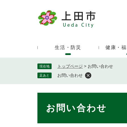
ペ
ー
ジ
キ
の
ー
先
ワ
頭
ー
で
生活・防災
健康・福
ド
す
検
。
索
トップページ
>
お問い合わせ
現在地
お問い合わせ
足あと
本
文
お問い合わせ