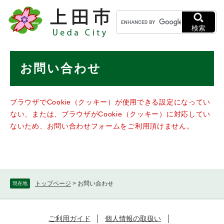
ペ
メニューを飛ばして本文へ
キ
ー
ー
ジ
検索
ワ
の
ー
先
ド
本
頭
お問い合わせ
検
で
文
索
す
。
ブラウザでCookie（クッキー）が使用できる設定になってい
ない、または、ブラウザがCookie（クッキー）に対応してい
ないため、お問い合わせフォームをご利用頂けません。
トップページ
>
お問い合わせ
現在地
ご利用ガイド
個人情報の取扱い