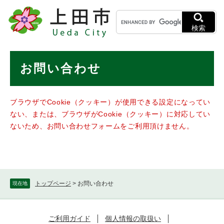
ペ
メニューを飛ばして本文へ
キ
ー
ー
ジ
検索
ワ
の
ー
先
ド
本
頭
お問い合わせ
検
で
文
索
す
。
ブラウザでCookie（クッキー）が使用できる設定になってい
ない、または、ブラウザがCookie（クッキー）に対応してい
ないため、お問い合わせフォームをご利用頂けません。
トップページ
>
お問い合わせ
現在地
ご利用ガイド
個人情報の取扱い