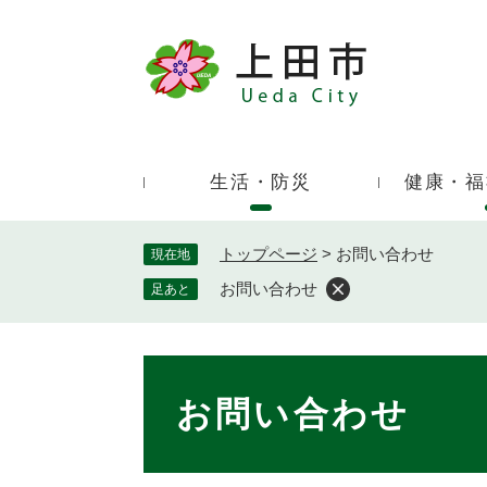
ペ
ー
ジ
キ
の
ー
先
ワ
頭
ー
で
生活・防災
健康・福
ド
す
検
。
索
トップページ
>
お問い合わせ
現在地
お問い合わせ
足あと
本
文
お問い合わせ