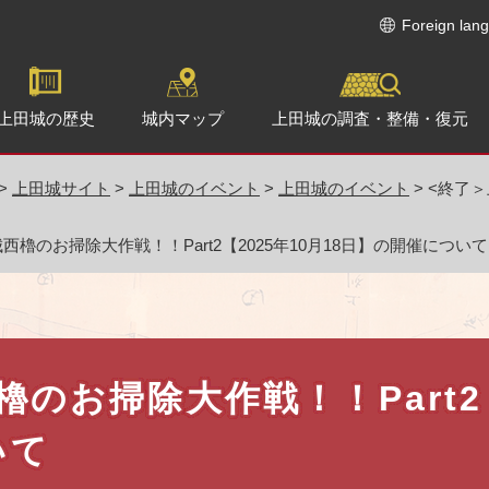
メニューを飛ばして本文へ
Foreign lan
上田城の歴史
城内マップ
上田城の調査・
整備・復元
>
上田城サイト
>
上田城のイベント
>
上田城のイベント
>
<終了＞
西櫓のお掃除大作戦！！Part2【2025年10月18日】の開催について
のお掃除大作戦！！Part2【
いて