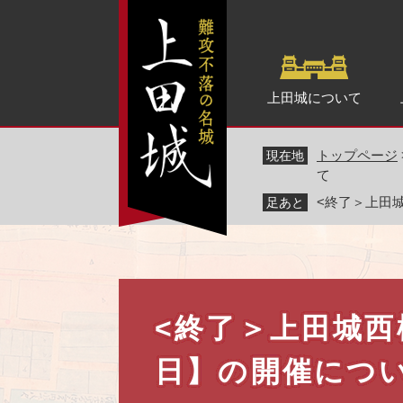
ペ
ー
ジ
の
先
上田城について
頭
で
トップページ
現在地
す
て
。
<終了＞上田城
足あと
本
文
<終了＞上田城西櫓
日】の開催につ