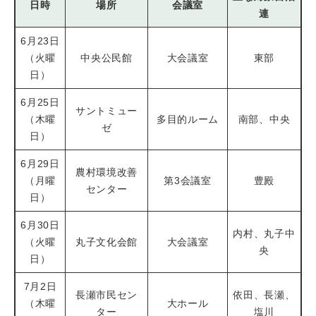
日時
場所
会議室
連
6月23日
（火曜
中央公民館
大会議室
東部
日）
6月25日
サントミュー
（木曜
多目的ルーム
南部、中央
ゼ
日）
6月29日
農村環境改善
（月曜
第3会議室
豊殿
センター
日）
6月30日
内村、丸子中
（火曜
丸子文化会館
大会議室
央
日）
7月2日
長瀬市民セン
依田、長瀬、
（木曜
大ホール
ター
塩川