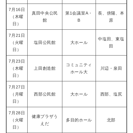
7月16日
真田中央公民
第1会議室A・
長、傍陽、本
（木曜
館
B
原
日）
7月21日
中塩田、東塩
（火曜
塩田公民館
大ホール
田
日）
7月23日
コミュニティ
（木曜
上田創造館
川辺・泉田
ホール大
日）
7月27日
（月曜
西部公民館
大ホール
西部、塩尻
日）
7月28日
健康プラザう
（火曜
多目的ホール
北部
えだ
日）