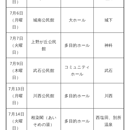
日）
7月6日
（月曜
城南公民館
大ホール
城下
日）
7月7日
上野が丘公民
（火曜
多目的ホール
神科
館
日）
7月9日
コミュニティ
（木曜
武石公民館
武石
ホール
日）
7月13日
（月曜
川西公民館
多目的ホール
川西
日）
7月14日
相染閣（あい
西塩田、別所
（火曜
多目的ホール
そめの湯）
温泉
日）