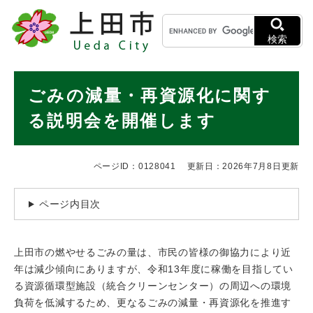
ペ
メニューを飛ばして本文へ
キ
ー
ー
ジ
検索
ワ
の
ー
先
ド
本
頭
ごみの減量・再資源化に関す
検
で
文
索
す
る説明会を開催します
。
ページID：0128041
更新日：2026年7月8日更新
ページ内目次
上田市の燃やせるごみの量は、市民の皆様の御協力により近
年は減少傾向にありますが、令和13年度に稼働を目指してい
る資源循環型施設（統合クリーンセンター）の周辺への環境
負荷を低減するため、更なるごみの減量・再資源化を推進す