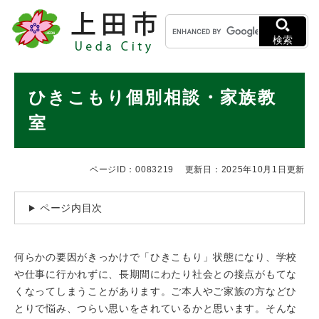
ペ
メニューを飛ばして本文へ
キ
ー
ー
ジ
検索
ワ
の
ー
先
ド
本
頭
ひきこもり個別相談・家族教
検
で
文
索
す
室
。
ページID：0083219
更新日：2025年10月1日更新
ページ内目次
何らかの要因がきっかけで「ひきこもり」状態になり、学校
や仕事に行かれずに、長期間にわたり社会との接点がもてな
くなってしまうことがあります。ご本人やご家族の方などひ
とりで悩み、つらい思いをされているかと思います。そんな