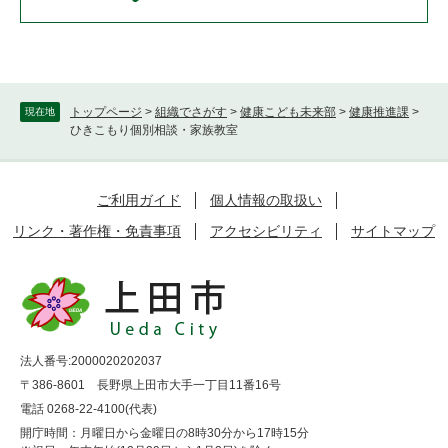
トップページ
>
組織でさがす
>
健康こども未来部
>
健康推進課
>
現在地
ひきこもり個別相談・家族教室
ご利用ガイド
個人情報の取扱い
リンク・著作権・免責事項
アクセシビリティ
サイトマップ
法人番号:2000020202037
〒386-8601 長野県上田市大手一丁目11番16号
電話 0268-22-4100(代表)
開庁時間：月曜日から金曜日の8時30分から17時15分