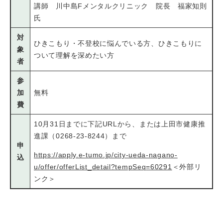
講師 川中島Fメンタルクリニック 院長 福家知則
氏
対
ひきこもり・不登校に悩んでいる方、ひきこもりに
象
ついて理解を深めたい方
者
参
加
無料
費
10月31日までに下記URLから、または上田市健康推
進課（0268-23-8244）まで
申
https://apply.e-tumo.jp/city-ueda-nagano-
込
u/offer/offerList_detail?tempSeq=60291
＜外部リ
ンク＞