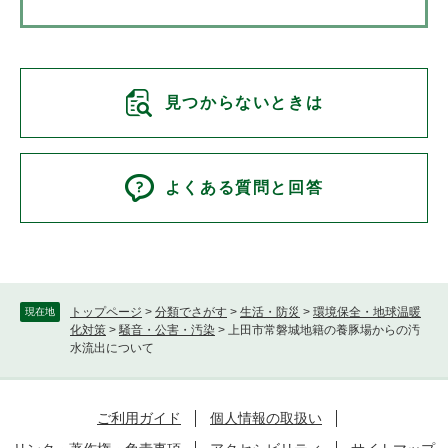
見つからないときは
よくある質問と回答
トップページ
>
分類でさがす
>
生活・防災
>
環境保全・地球温暖
現在地
化対策
>
騒音・公害・汚染
>
上田市常磐城地籍の養豚場からの汚
水流出について
ご利用ガイド
個人情報の取扱い