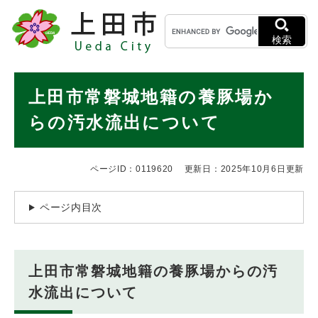
ペ
メニューを飛ばして本文へ
キ
ー
ー
ジ
検索
ワ
の
ー
先
ド
本
頭
上田市常磐城地籍の養豚場か
検
で
文
索
す
らの汚水流出について
。
ページID：0119620
更新日：2025年10月6日更新
ページ内目次
上田市常磐城地籍の養豚場からの汚
水流出について