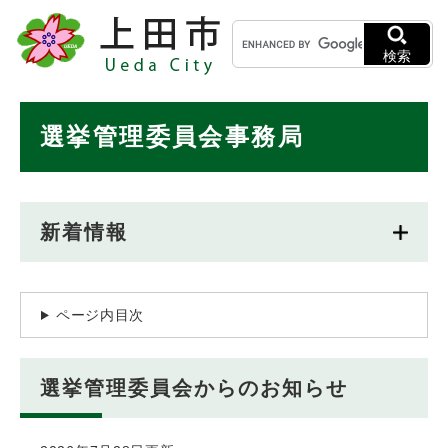
ペ
メニューを飛ばして本文へ
キ
ー
ー
ジ
検索
ワ
の
ー
先
ド
本
頭
選挙管理委員会事務局
検
で
文
索
す
。
新着情報
ページ内目次
選挙管理委員会からのお知らせ