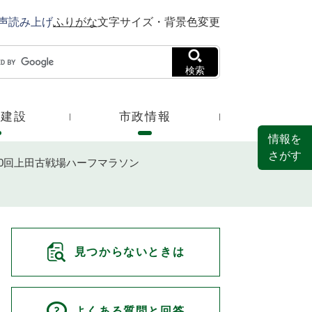
声読み上げ
ふりがな
文字サイズ・背景色変更
検索
・建設
市政情報
情報を
さがす
0回上田古戦場ハーフマラソン
見つからないときは
よくある質問と回答