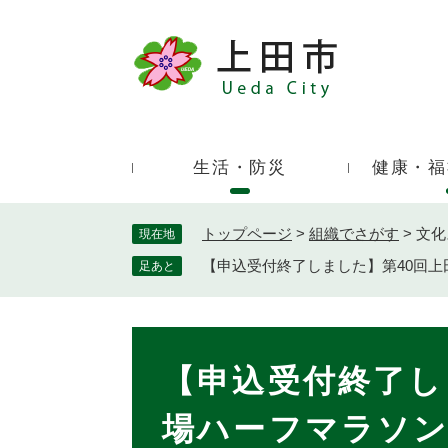
ペ
ー
ジ
キ
の
ー
先
ワ
頭
ー
で
生活・防災
健康・福
ド
す
検
。
索
トップページ
>
組織でさがす
>
文化
現在地
【申込受付終了しました】第40回
足あと
本
文
【申込受付終了し
場ハーフマラソ