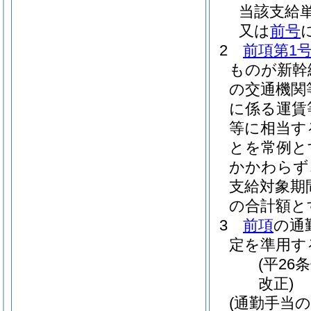
当該支給
又は
前号
2
前項第1
ものが新幹
の交通機関
に係る運賃
等に相当す
とを常例と
かかわらず
支給対象期
の合計額と
3
前項
の通
定を準用す
(平26
改正)
(通勤手当の