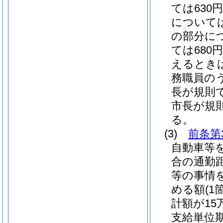
ては630
については
の部分につ
ては680円
えるときは、
務職員の
長が規則
市長が規
る。
(3)
前条第
自動車等
合の通勤
等の事情
める額
(
計額が1
支給単位