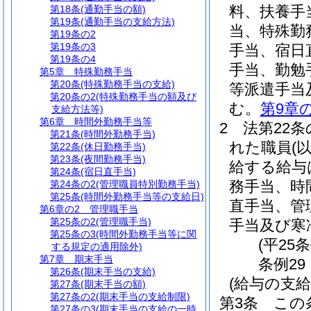
料、扶養手
第18条
(通勤手当の額)
第19条
(通勤手当の支給方法)
当、特殊勤
第19条の2
第19条の3
手当、宿日
第19条の4
手当、勤勉
第5章
特殊勤務手当
第20条
(特殊勤務手当の支給)
等派遣手当
第20条の2
(特殊勤務手当の額及び
む。
第9章の
支給方法等)
第6章
時間外勤務手当等
2
法第22条
第21条
(時間外勤務手当)
れた職員
(
第22条
(休日勤務手当)
第23条
(夜間勤務手当)
給する給与
第24条
(宿日直手当)
務手当、時
第24条の2
(管理職員特別勤務手当)
第25条
(時間外勤務手当等の支給日)
直手当、管
第6章の2
管理職手当
第25条の2
(管理職手当)
手当及び寒
第25条の3
(時間外勤務手当等に関
(平25
する規定の適用除外)
第7章
期末手当
条例29
第26条
(期末手当の支給)
(給与の支給
第27条
(期末手当の額)
第27条の2
(期末手当の支給制限)
第3条
この
第27条の3
(期末手当の支給の一時