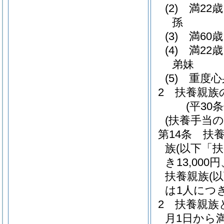
(2)
満22
孫
(3)
満60
(4)
満22
弟妹
(5)
重度心
2
扶養親族
(平30
(扶養手当の
第14条
扶
族
(以下「
き13,000
扶養親族
(
は1人につき6
2
扶養親族
月1日から