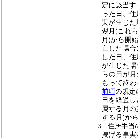
定に該当す
った日、住
実が生じた
翌月
(これ
月)
から開
亡した場合
した日、住
が生じた場
らの日が月
もって終わ
前項
の規定
日を経過し
属する月の
する月)
か
3
住居手当
掲げる事実