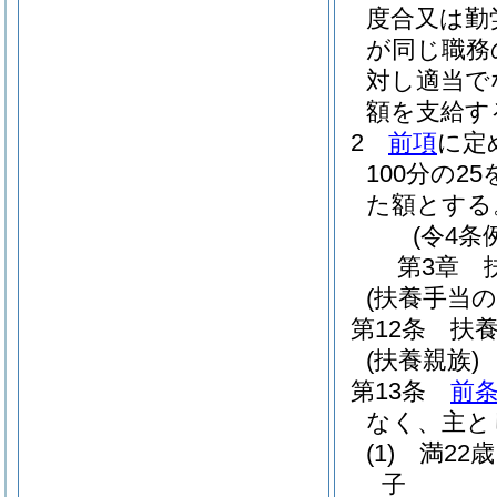
度合又は勤
が同じ職務
対し適当で
額を支給す
2
前項
に定
100分の
た額とする
(令4条
第3章
(扶養手当の
第12条
扶
(扶養親族)
第13条
前
なく、主と
(1)
満22
子