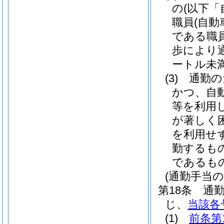
の
(以下「
職員
(自
である職
歩により
ートル未
(3)
通勤の
かつ、自
等を利用
が著しく
を利用せ
勤するも
であるも
(通勤手当の
第18条
通
じ、
当該各
(1)
前条第