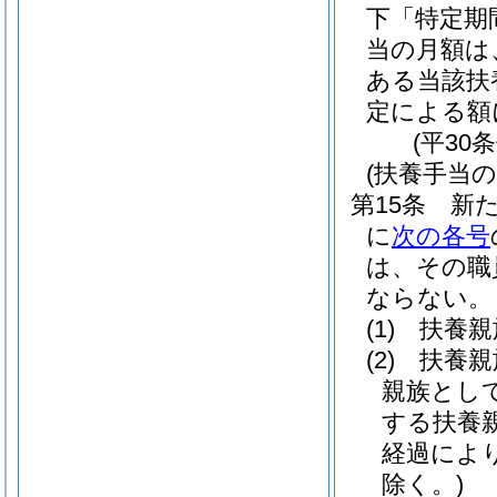
下「特定期
当の月額は
ある当該扶
定による額
(平30
(扶養手当の
第15条
新
に
次の各号
は、その職
ならない。
(1)
扶養親
(2)
扶養親
親族とし
する扶養親
経過によ
除く。)