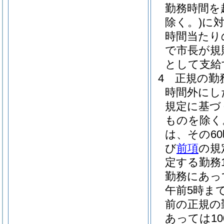
勤務時間を
除く。)
に対
時間当たりの
で市長が規
として支給
4
正規の勤
時間外にし
規定に基づ
ものを除く
は、その6
び
前項
の規
定する勤務
勤務にあって
午前5時まで
前の正規の
あっては1