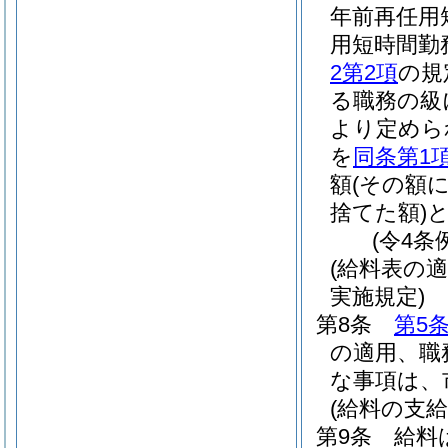
年前再任用
用短時間勤
2第2項
の規
る職務の級
より定めら
を
同条第1
額
(その額
捨てた額)
(令4条
(給料表の
実施規定)
第8条
第5
の適用、職
な事項は、
(給料の支給
第9条
給料