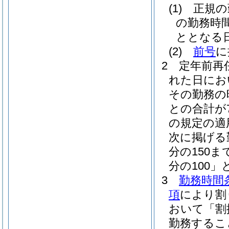
(1)
正規の
の勤務時
ととなる
(2)
前号
に
2
定年前再
れた日にお
その勤務の
との合計が
の規定の適
次に掲げる勤
分の150
分の100」
3
勤務時間
項
により割
おいて「割
勤務するこ