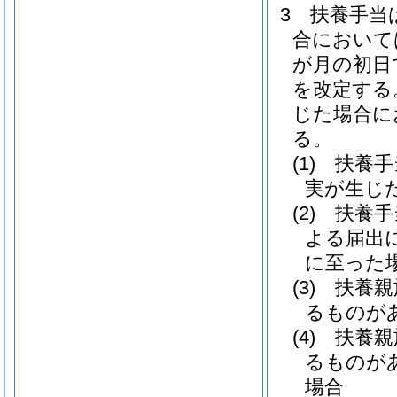
3
扶養手当
合において
が月の初日
を改定する
じた場合に
る。
(1)
扶養手
実が生じ
(2)
扶養手
よる届出
に至った
(3)
扶養親
るものが
(4)
扶養親
るものが
場合