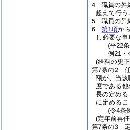
4
職員の昇
超えて行う
5
職員の昇
6
第1項
か
し必要な事
(平22
例21・
(給料の更正
第7条の2
額が、当該
度である他
長の定める
に定めるこ
(令4条
(定年前再
第7条の3