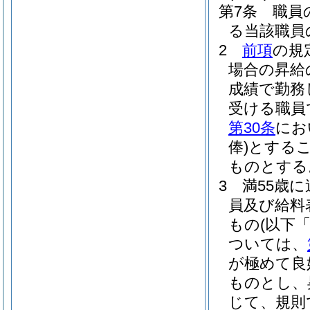
第7条
職員
る当該職員
2
前項
の規
場合の昇給
成績で勤務
受ける職員
第30条
にお
俸)
とする
ものとする
3
満55歳
員及び給料
もの
(以下
ついては、
が極めて良
ものとし、
じて、規則