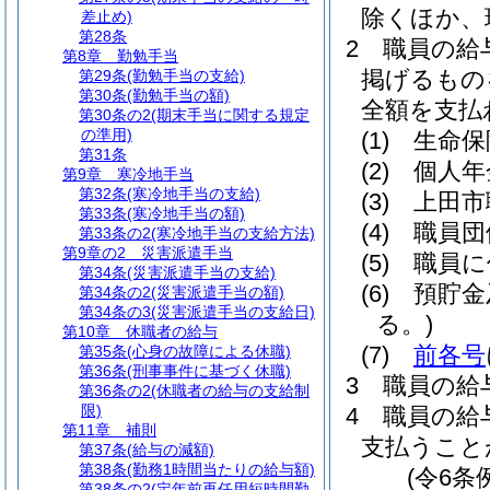
除くほか、
差止め)
第28条
2
職員の給
第8章
勤勉手当
掲げるもの
第29条
(勤勉手当の支給)
第30条
(勤勉手当の額)
全額を支払
第30条の2
(期末手当に関する規定
の準用)
(1)
生命保
第31条
(2)
個人年
第9章
寒冷地手当
第32条
(寒冷地手当の支給)
(3)
上田市
第33条
(寒冷地手当の額)
(4)
職員団
第33条の2
(寒冷地手当の支給方法)
第9章の2
災害派遣手当
(5)
職員に
第34条
(災害派遣手当の支給)
(6)
預貯金
第34条の2
(災害派遣手当の額)
第34条の3
(災害派遣手当の支給日)
る。)
第10章
休職者の給与
(7)
前各号
第35条
(心身の故障による休職)
第36条
(刑事事件に基づく休職)
3
職員の給
第36条の2
(休職者の給与の支給制
限)
4
職員の給
第11章
補則
支払うこと
第37条
(給与の減額)
第38条
(勤務1時間当たりの給与額)
(令6条
第38条の2
(定年前再任用短時間勤