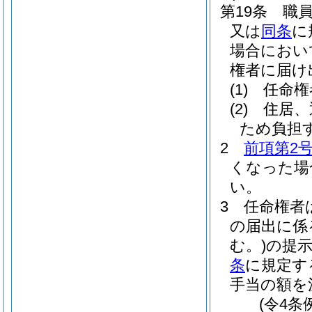
第19条
職
又は
同条
に
場合におい
権者に届け
(1)
任命権
(2)
住居、
ため負担
2
前項第2
くなった場
い。
3
任命権者
の届出に係
む。)
の提
条
に規定す
手当の額を
(令4条