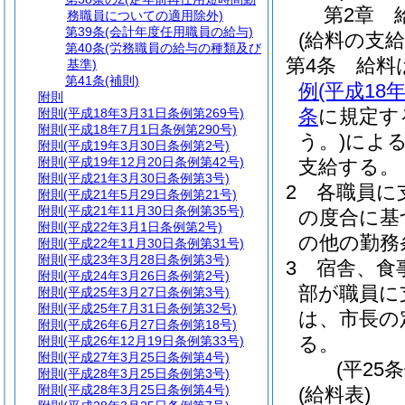
第2章
務職員についての適用除外)
第39条
(会計年度任用職員の給与)
(給料の支給
第40条
(労務職員の給与の種類及び
第4条
給料
基準)
第41条
(補則)
例
(平成1
附則
条
に規定す
附則
(平成18年3月31日条例第269号)
附則
(平成18年7月1日条例第290号)
う。)
によ
附則
(平成19年3月30日条例第2号)
附則
(平成19年12月20日条例第42号)
支給する。
附則
(平成21年3月30日条例第3号)
2
各職員に
附則
(平成21年5月29日条例第21号)
附則
(平成21年11月30日条例第35号)
の度合に基
附則
(平成22年3月1日条例第2号)
の他の勤務
附則
(平成22年11月30日条例第31号)
附則
(平成23年3月28日条例第3号)
3
宿舎、食
附則
(平成24年3月26日条例第2号)
部が職員に
附則
(平成25年3月27日条例第3号)
附則
(平成25年7月31日条例第32号)
は、市長の
附則
(平成26年6月27日条例第18号)
る。
附則
(平成26年12月19日条例第33号)
附則
(平成27年3月25日条例第4号)
(平25
附則
(平成28年3月25日条例第3号)
附則
(平成28年3月25日条例第4号)
(給料表)