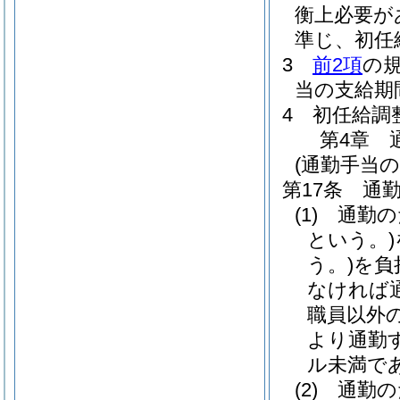
衡上必要が
準じ、初任
3
前2項
の
当の支給期
4
初任給調
第4章
(通勤手当の
第17条
通
(1)
通勤の
という。)
う。)
を負
なければ
職員以外
より通勤
ル未満で
(2)
通勤の