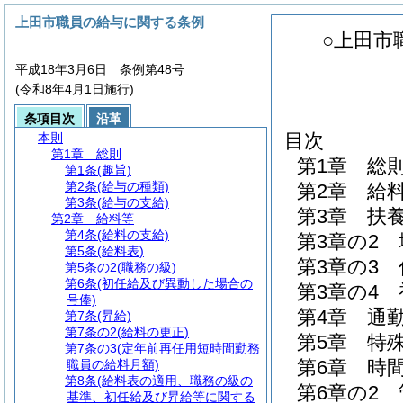
上田市職員の給与に関する条例
○上田市
平成18年3月6日 条例第48号
(令和8年4月1日施行)
条項目次
沿革
目次
本則
第1章
総則
第1章
総
第1条
(趣旨)
第2条
(給与の種類)
第2章
給
第3条
(給与の支給)
第3章
扶
第2章
給料等
第4条
(給料の支給)
第3章の2
第5条
(給料表)
第3章の3
第5条の2
(職務の級)
第6条
(初任給及び異動した場合の
第3章の4
号俸)
第4章
通
第7条
(昇給)
第7条の2
(給料の更正)
第5章
特
第7条の3
(定年前再任用短時間勤務
第6章
時
職員の給料月額)
第8条
(給料表の適用、職務の級の
第6章の2
基準、初任給及び昇給等に関する