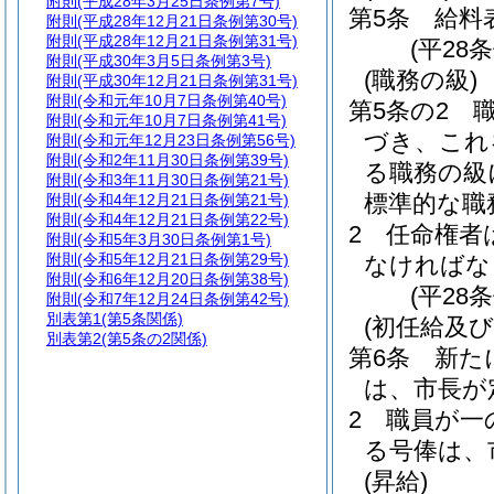
附則
(平成28年3月25日条例第7号)
第5条
給料
附則
(平成28年12月21日条例第30号)
附則
(平成28年12月21日条例第31号)
(平28
附則
(平成30年3月5日条例第3号)
(職務の級)
附則
(平成30年12月21日条例第31号)
附則
(令和元年10月7日条例第40号)
第5条の2
附則
(令和元年10月7日条例第41号)
づき、これ
附則
(令和元年12月23日条例第56号)
附則
(令和2年11月30日条例第39号)
る職務の級
附則
(令和3年11月30日条例第21号)
標準的な職
附則
(令和4年12月21日条例第21号)
附則
(令和4年12月21日条例第22号)
2
任命権者
附則
(令和5年3月30日条例第1号)
附則
(令和5年12月21日条例第29号)
なければな
附則
(令和6年12月20日条例第38号)
(平28
附則
(令和7年12月24日条例第42号)
別表第1
(第5条関係)
(初任給及
別表第2
(第5条の2関係)
第6条
新た
は、市長が
2
職員が一
る号俸は、
(昇給)