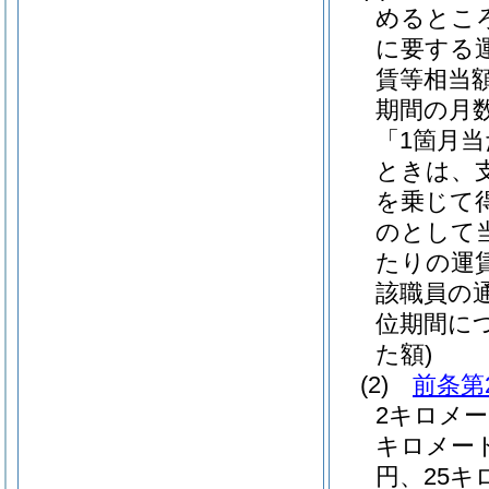
めるとこ
に要する
賃等相当
期間の月
「1箇月
ときは、
を乗じて
のとして
たりの運
該職員の
位期間に
た額)
(2)
前条第
2キロメー
キロメー
円、25