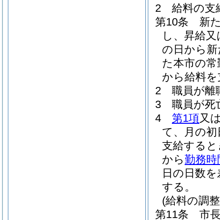
2
給料の支
第10条
新
し、昇給又
の日から新
た本市の常
から給料を
2
職員が離
3
職員が死
4
第1項
又
て、月の初
支給すると
から
勤務時
日の日数を
する。
(給料の調整
第11条
市