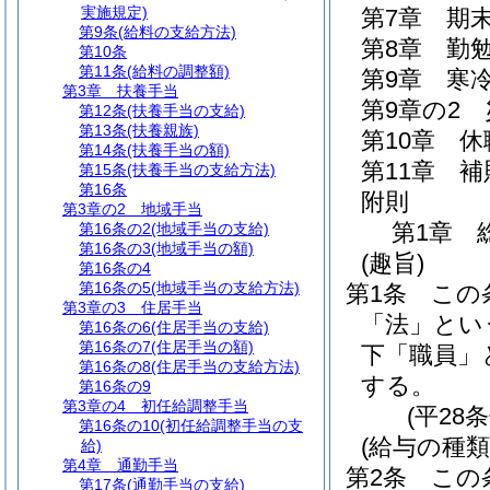
実施規定)
第7章
期
第9条
(給料の支給方法)
第8章
勤
第10条
第11条
(給料の調整額)
第9章
寒
第3章
扶養手当
第9章の2
第12条
(扶養手当の支給)
第13条
(扶養親族)
第10章
休
第14条
(扶養手当の額)
第11章
補
第15条
(扶養手当の支給方法)
第16条
附則
第3章の2
地域手当
第1章
第16条の2
(地域手当の支給)
第16条の3
(地域手当の額)
(趣旨)
第16条の4
第16条の5
(地域手当の支給方法)
第1条
この
第3章の3
住居手当
「法」とい
第16条の6
(住居手当の支給)
第16条の7
(住居手当の額)
下「職員」
第16条の8
(住居手当の支給方法)
する。
第16条の9
第3章の4
初任給調整手当
(平28
第16条の10
(初任給調整手当の支
(給与の種類
給)
第4章
通勤手当
第2条
この
第17条
(通勤手当の支給)