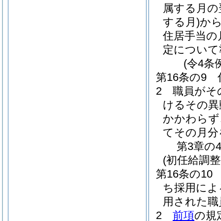
属する月の
する月)
か
住居手当の
定について
(令4条
第16条の9
2
職員がそ
けるその異
かかわらず
てその月分
第3章の
(初任給調整
第16条の10
ち採用によ
用された職
2
前項
の規