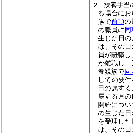
2
扶養手当
る場合にお
族で
前項
の
の職員に
同
生じた日の
は、その日
員が離職し
が離職し、
養親族で
同
しての要件
日の属する
属する月の
開始につい
の生じた日
を受理した
は、その日