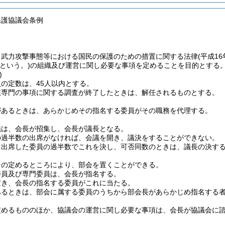
保護協議会条例
、武力攻撃事態等における国民の保護のための措置に関する法律
(平成16
という。)
の組織及び運営に関し必要な事項を定めることを目的とする
)
の定数は、45人以内とする。
該専門の事項に関する調査が終了したときは、解任されるものとする。
があるときは、あらかじめその指名する委員がその職務を代理する。
議は、会長が招集し、会長が議長となる。
の過半数の出席がなければ、会議を開き、議決をすることができない。
、出席した委員の過半数でこれを決し、可否同数のときは、議長の決す
その定めるところにより、部会を置くことができる。
委員及び専門委員は、会長が指名する。
置き、会長の指名する委員がこれに当たる。
あるときは、部会に属する委員のうちから部会長があらかじめ指名する
定めるもののほか、協議会の運営に関し必要な事項は、会長が協議会に