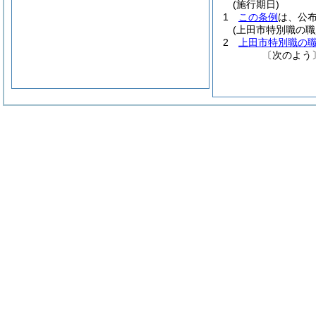
(施行期日)
1
この条例
は、公
(上田市特別職の
2
上田市特別職の
〔次のよう