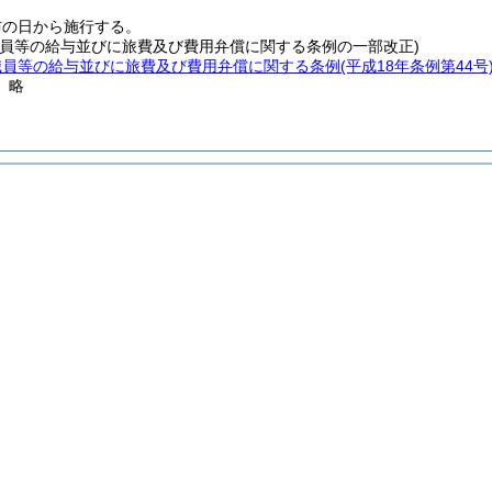
布の日から施行する。
職員等の給与並びに旅費及び費用弁償に関する条例の一部改正)
職員等の給与並びに旅費及び費用弁償に関する条例
(平成18年条例第44号
〕略