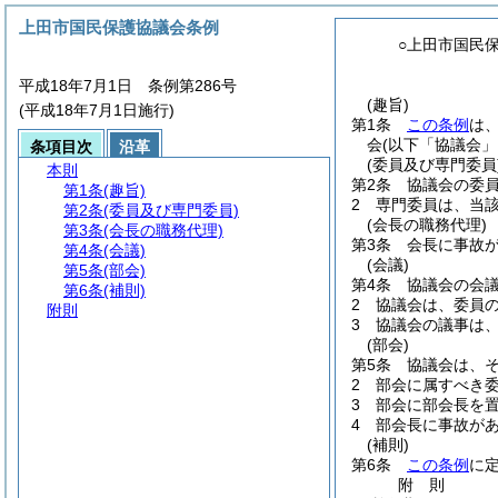
上田市国民保護協議会条例
○上田市国民
平成18年7月1日 条例第286号
(趣旨)
(平成18年7月1日施行)
第1条
この条例
は
会
(以下「協議会」
条項目次
沿革
(委員及び専門委員
本則
第2条
協議会の委員
第1条
(趣旨)
2
専門委員は、当
第2条
(委員及び専門委員)
(会長の職務代理)
第3条
(会長の職務代理)
第3条
会長に事故
第4条
(会議)
(会議)
第5条
(部会)
第4条
協議会の会
第6条
(補則)
2
協議会は、委員
附則
3
協議会の議事は
(部会)
第5条
協議会は、
2
部会に属すべき
3
部会に部会長を
4
部会長に事故が
(補則)
第6条
この条例
に
附
則