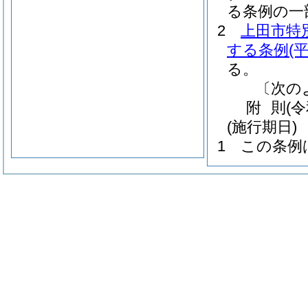
る条例の一
2
上田市特
する条例
(
る。
〔次の
附
則
(
(施行期日)
1
この条例