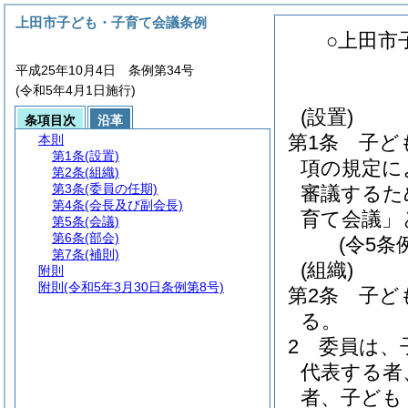
上田市子ども・子育て会議条例
○上田市
平成25年10月4日 条例第34号
(令和5年4月1日施行)
(設置)
条項目次
沿革
第1条
子ど
本則
第1条
(設置)
項の規定に
第2条
(組織)
第3条
(委員の任期)
審議するた
第4条
(会長及び副会長)
育て会議」
第5条
(会議)
第6条
(部会)
(令5条
第7条
(補則)
(組織)
附則
附則
(令和5年3月30日条例第8号)
第2条
子ど
る。
2
委員は、
代表する者
者、子ども