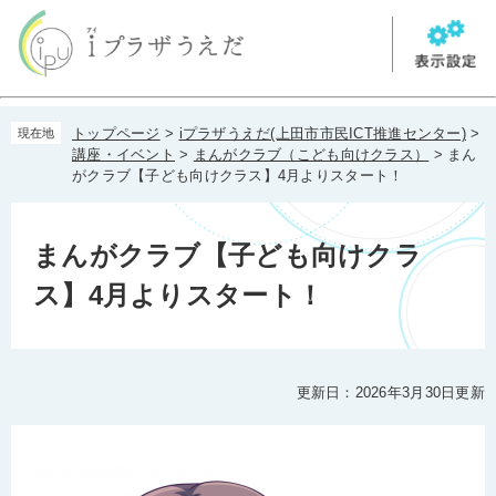
ペ
メ
ー
ニ
ジ
ュ
の
ー
先
を
本
頭
飛
トップページ
>
iプラザうえだ(上田市市民ICT推進センター)
>
現在地
文
で
ば
講座・イベント
>
まんがクラブ（こども向けクラス）
>
まん
す。
し
がクラブ【子ども向けクラス】4月よりスタート！
て
本
文
まんがクラブ【子ども向けクラ
へ
ス】4月よりスタート！
更新日：2026年3月30日更新