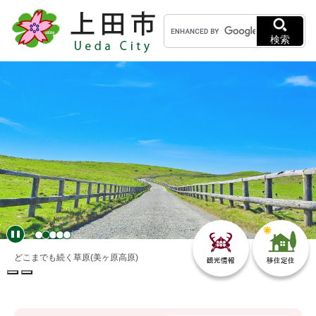
ペ
メニューを飛ばして本文へ
キ
ー
ー
ジ
検索
ワ
の
ー
先
ド
頭
検
で
索
す
。
どこまでも続く草原(美ヶ原高原)
本
文