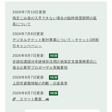
す
2026年7月10日更新
べ
指定ごみ袋が入手できない場合の臨時措置期間の延
て
長について
2026年7月8日更新
デジタルチケット配付事業について～チケットQR割
引キャンペーン～
2026年8月7日更新
史跡信濃国分寺跡保存活用計画策定支援業務委託に
係る公募型プロポーザル実施要領
2026年8月7日更新
上田市避難情報の判断・伝達基準
2026年8月7日更新
🌾 スマート農業 🚜