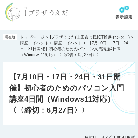
ペ
メ
ー
ニ
ジ
ュ
の
ー
先
を
本
頭
飛
トップページ
>
iプラザうえだ(上田市市民ICT推進センター)
>
現在地
文
で
ば
講座・イベント
>
講座・イベント
>
【7月10日・17日・24
す。
し
日・31日開催】初心者のためのパソコン入門講座4日間
て
（Windows11対応）〈〈締切：6月27日〉〉
本
文
へ
【7月10日・17日・24日・31日開
催】初心者のためのパソコン入門
講座4日間（Windows11対応）
〈〈締切：6月27日〉〉
更新日：2026年6月5日更新