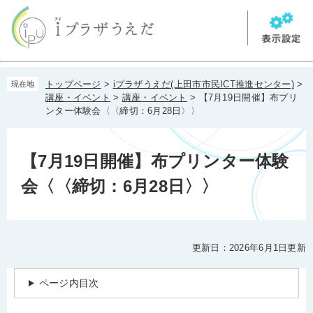
ペ
メ
ー
ニ
ジ
ュ
の
ー
先
を
本
頭
飛
トップページ
>
iプラザうえだ(上田市市民ICT推進センター)
>
現在地
文
で
ば
講座・イベント
>
講座・イベント
>
【7月19日開催】布プリ
す。
し
ンター体験会〈〈締切：6月28日〉〉
て
本
文
【7月19日開催】布プリンター体験
へ
会〈〈締切：6月28日〉〉
更新日：2026年6月1日更新
ページ内目次