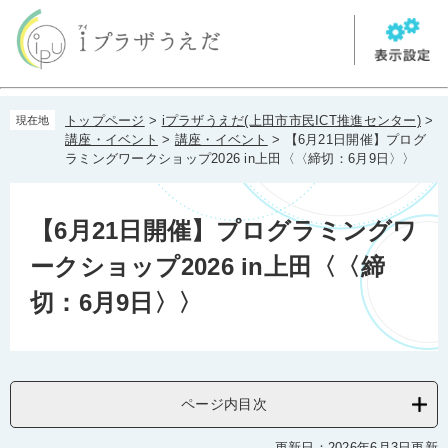
ペ
メ
ー
ニ
ジ
ュ
の
ー
先
を
本
頭
飛
トップページ
>
iプラザうえだ(上田市市民ICT推進センター)
>
現在地
文
で
ば
講座・イベント
>
講座・イベント
>
【6月21日開催】プログ
す。
し
ラミングワークショップ2026 in上田〈〈締切：6月9日〉〉
て
本
文
【6月21日開催】プログラミングワ
へ
ークショップ2026 in上田〈〈締
切：6月9日〉〉
ページ内目次
更新日：2026年6月3日更新