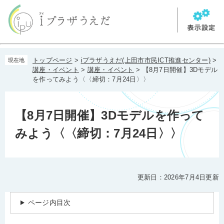
ペ
メ
ー
ニ
ジ
ュ
の
ー
先
を
本
頭
飛
トップページ
>
iプラザうえだ(上田市市民ICT推進センター)
>
現在地
文
で
ば
講座・イベント
>
講座・イベント
>
【8月7日開催】3Dモデル
す。
し
を作ってみよう〈〈締切：7月24日〉〉
て
本
文
【8月7日開催】3Dモデルを作って
へ
みよう〈〈締切：7月24日〉〉
更新日：2026年7月4日更新
ページ内目次