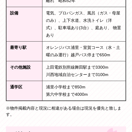
離れ 昭和52年
設備
電気、プロパンガス、風呂（ガス・母屋
のみ）、上下水道、水洗トイレ（洋
式）、駐車場あり(3台）、庭あり、 物置
あり
最寄り駅
オレンジバス浦里・室賀コース（水・土
曜のみ運行）越戸バス停まで650m
その他施設
上田電鉄別所線舞田駅まで3300m
川西地域自治センターまで3100m
通学区
浦里小学校まで850m
第六中学校まで4000m
※物件掲載内容と現況に相違がある場合は現況を優先と致しま
す。