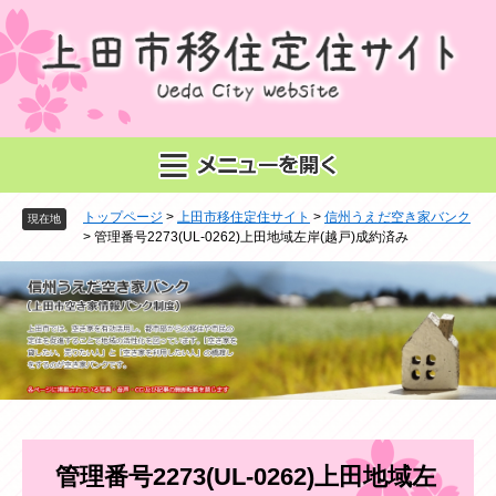
ペ
メ
ー
ニ
ジ
ュ
の
ー
先
を
頭
飛
で
ば
す
し
。
て
トップページ
>
上田市移住定住サイト
>
信州うえだ空き家バンク
本
現在地
>
管理番号2273(UL-0262)上田地域左岸(越戸)成約済み
文
へ
本
管理番号2273(UL-0262)上田地域左
文