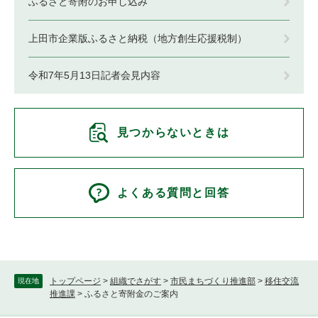
ふるさと寄附のお申し込み
上田市企業版ふるさと納税（地方創生応援税制）
令和7年5月13日記者会見内容
見つからないときは
よくある質問と回答
トップページ
>
組織でさがす
>
市民まちづくり推進部
>
移住交流
現在地
推進課
>
ふるさと寄附金のご案内