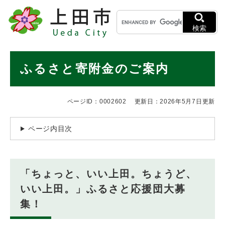
ペ
メニューを飛ばして本文へ
キ
ー
ー
ジ
検索
ワ
の
ー
先
ド
本
頭
ふるさと寄附金のご案内
検
で
文
索
す
。
ページID：0002602
更新日：2026年5月7日更新
ページ内目次
「ちょっと、いい上田。ちょうど、
いい上田。」ふるさと応援団大募
集！