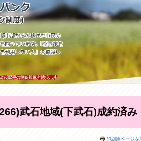
-0266)武石地域(下武石)成約済み
印刷用ページを