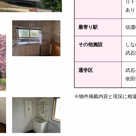
りト
あり
最寄り駅
信濃
その他施設
しな
武石
通学区
武石
依田
※物件掲載内容と現況に相