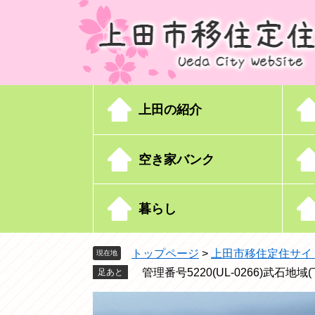
ペ
メ
ー
ニ
ジ
ュ
の
ー
先
を
頭
飛
上田の紹介
で
ば
す
し
。
て
空き家バンク
本
文
へ
暮らし
トップページ
>
上田市移住定住サイ
現在地
管理番号5220(UL-0266)武石地
足あと