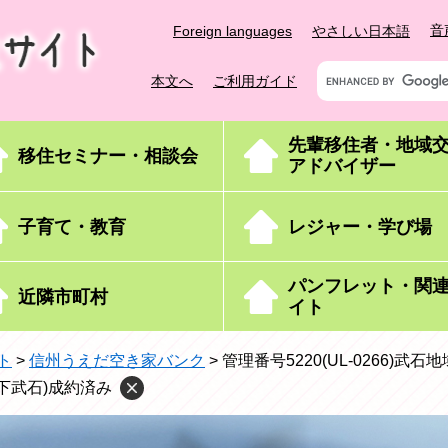
音
Foreign languages
やさしい日本語
キ
本文へ
ご利用ガイド
ー
ワ
ー
先輩移住者・地域
移住セミナー・相談会
ド
アドバイザー
検
索
子育て・教育
レジャー・学び場
パンフレット・関
近隣市町村
イト
ト
>
信州うえだ空き家バンク
>
管理番号5220(UL-0266)武
域(下武石)成約済み