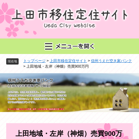
ペ
メ
ー
ニ
ジ
ュ
の
ー
先
を
頭
飛
で
ば
す
し
。
て
トップページ
>
上田市移住定住サイト
>
信州うえだ空き家バンク
本
現在地
>
上田地域・左岸（神畑）売買900万円
文
へ
本
上田地域・左岸（神畑）売買900万
文