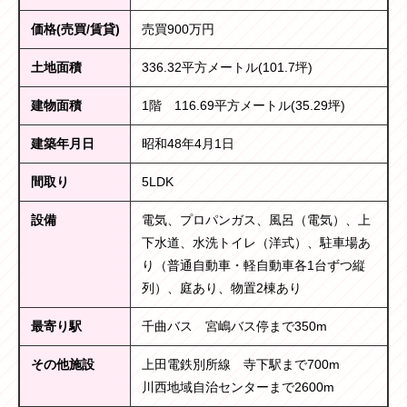
価格(売買/賃貸)
売買900万円
土地面積
336.32平方メートル(101.7坪)
建物面積
1階 116.69平方メートル(35.29坪)
建築年月日
昭和48年4月1日
間取り
5LDK
設備
電気、プロパンガス、風呂（電気）、上
下水道、水洗トイレ（洋式）、駐車場あ
り（普通自動車・軽自動車各1台ずつ縦
列）、庭あり、物置2棟あり
最寄り駅
千曲バス 宮嶋バス停まで350m
その他施設
上田電鉄別所線 寺下駅まで700m
川西地域自治センターまで2600m