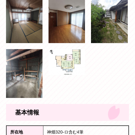
基本情報
所在地
神畑320-ロ含む4筆