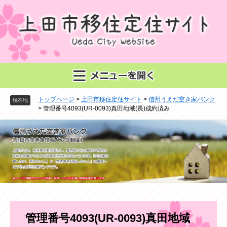
ペ
メ
ー
ニ
ジ
ュ
の
ー
先
を
頭
飛
で
ば
す
し
。
て
トップページ
>
上田市移住定住サイト
>
信州うえだ空き家バンク
本
現在地
>
管理番号4093(UR-0093)真田地域(長)成約済み
文
へ
本
管理番号4093(UR-0093)真田地域
文