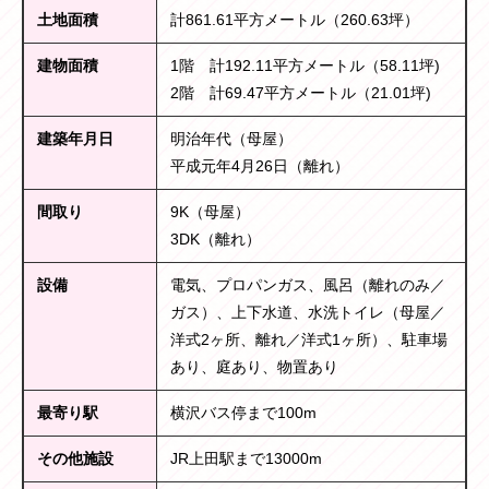
土地面積
計861.61平方メートル（260.63坪）
建物面積
1階 計192.11平方メートル（58.11坪)
2階 計69.47平方メートル（21.01坪)
建築年月日
明治年代（母屋）
平成元年4月26日（離れ）
間取り
9K（母屋）
3DK（離れ）
設備
電気、プロパンガス、風呂（離れのみ／
ガス）、上下水道、水洗トイレ（母屋／
洋式2ヶ所、離れ／洋式1ヶ所）、駐車場
あり、庭あり、物置あり
最寄り駅
横沢バス停まで100m
その他施設
JR上田駅まで13000m