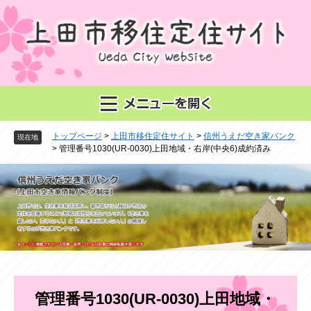
ペ
メ
ー
ニ
ジ
ュ
の
ー
先
を
頭
飛
で
ば
す
し
。
て
トップページ
>
上田市移住定住サイト
>
信州うえだ空き家バンク
本
現在地
>
管理番号1030(UR-0030)上田地域・右岸(中央6)成約済み
文
へ
本
管理番号1030(UR-0030)上田地域・
文