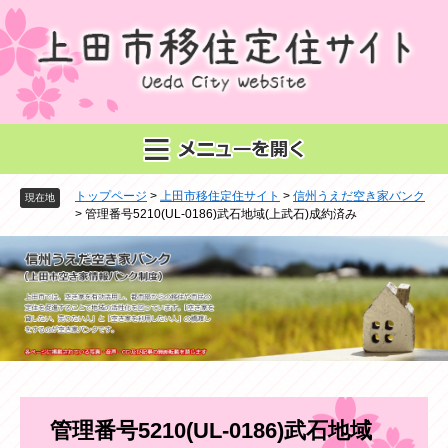
ペ
メ
ー
ニ
ジ
ュ
の
ー
先
を
頭
飛
で
ば
す
し
。
て
トップページ
>
上田市移住定住サイト
>
信州うえだ空き家バンク
本
現在地
>
管理番号5210(UL-0186)武石地域(上武石)成約済み
文
へ
本
管理番号5210(UL-0186)武石地域
文