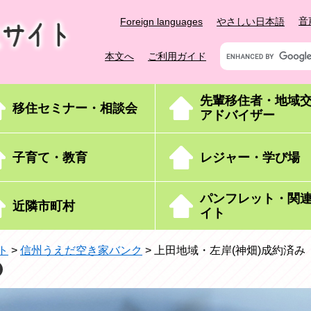
音
Foreign languages
やさしい日本語
キ
本文へ
ご利用ガイド
ー
ワ
ー
先輩移住者・地域
移住セミナー・相談会
ド
アドバイザー
検
索
子育て・教育
レジャー・学び場
パンフレット・関
近隣市町村
イト
ト
>
信州うえだ空き家バンク
>
上田地域・左岸(神畑)成約済み