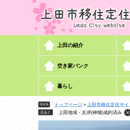
ペ
メ
ー
ニ
ジ
ュ
の
ー
先
を
頭
飛
上田の紹介
で
ば
す
し
。
て
空き家バンク
本
文
へ
暮らし
トップページ
>
上田市移住定住サイ
現在地
上田地域・左岸(神畑)成約済み
足あと