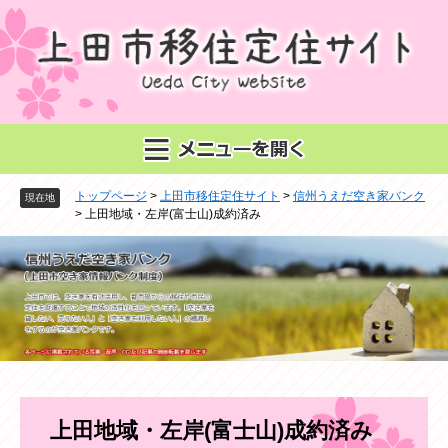
ペ
メ
ー
ニ
ジ
ュ
の
ー
先
を
頭
飛
で
ば
す
し
。
て
トップページ
>
上田市移住定住サイト
>
信州うえだ空き家バンク
本
現在地
>
上田地域・左岸(富士山)成約済み
文
へ
本
上田地域・左岸(富士山)成約済み
文