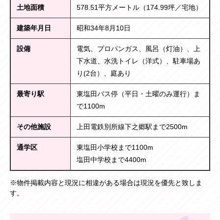
土地面積
578.51平方メートル（174.99坪／宅地）
建築年月日
昭和34年8月10日
設備
電気、プロパンガス、風呂（灯油）、上
下水道、水洗トイレ（洋式）、駐車場あ
り(2台）、庭あり
最寄り駅
東塩田バス停（平日・土曜のみ運行）ま
で1100m
その他施設
上田電鉄別所線下之郷駅まで2500m
通学区
東塩田小学校まで1100m
塩田中学校まで4400m
※物件掲載内容と現況に相違がある場合は現況を優先と致しま
す。