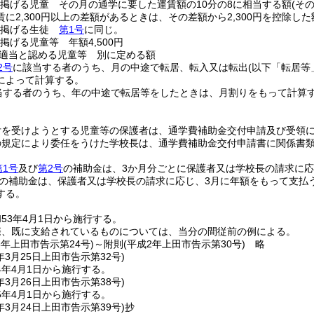
掲げる児童 その月の通学に要した運賃額の10分の8に相当する額
(そ
に2,300円以上の差額があるときは、その差額から2,300円を控除
に掲げる生徒
第1号
に同じ。
掲げる児童等 年額4,500円
適当と認める児童等 別に定める額
2号
に該当する者のうち、月の中途で転居、転入又は転出
(以下「転居等
によって計算する。
当する者のうち、年の中途で転居等をしたときは、月割りをもって計算
付を受けようとする児童等の保護者は、通学費補助金交付申請及び受領
の規定により委任をうけた学校長は、通学費補助金交付申請書に関係書
第1号
及び
第2号
の補助金は、3か月分ごとに保護者又は学校長の請求に
の補助金は、保護者又は学校長の請求に応じ、3月に年額をもって支払
する。
53年4月1日から施行する。
際、既に支給されているものについては、当分の間従前の例による。
8年
上田市告示第24号)
～附則(平成2年上田市告示第30号) 略
年3月25日
上田市告示第32号)
4年4月1日から施行する。
年3月26日
上田市告示第38号)
5年4月1日から施行する。
年3月24日
上田市告示第39号)
抄