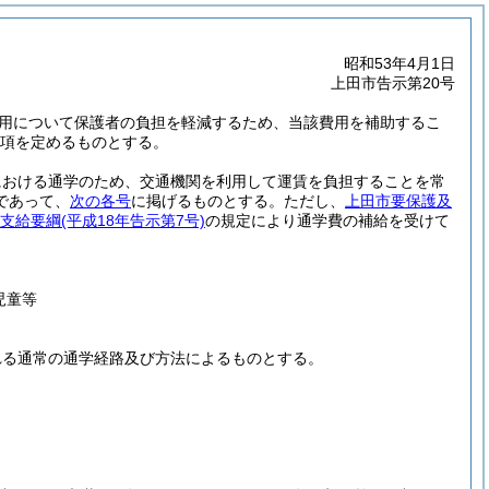
昭和53年4月1日
上田市告示第20号
用について保護者の負担を軽減するため、当該費用を補助するこ
項を定めるものとする。
における通学のため、交通機関を利用して運賃を負担することを常
であって、
次の各号
に掲げるものとする。
ただし、
上田市要保護及
支給要綱
(平成18年告示第7号)
の規定により通学費の補給を受けて
児童等
れる通常の通学経路及び方法によるものとする。