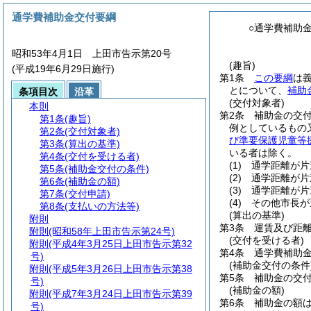
通学費補助金交付要綱
○通学費補助
昭和53年4月1日 上田市告示第20号
(趣旨)
(平成19年6月29日施行)
第1条
この要綱
は
とについて、
補助
条項目次
沿革
(交付対象者)
本則
第2条
補助金の交
第1条
(趣旨)
例としているもの
第2条
(交付対象者)
び準要保護児童等
第3条
(算出の基準)
いる者は除く。
第4条
(交付を受ける者)
(1)
通学距離が片
第5条
(補助金交付の条件)
(2)
通学距離が片
第6条
(補助金の額)
(3)
通学距離が片
第7条
(交付申請)
(4)
その他市長が
第8条
(支払いの方法等)
(算出の基準)
附則
第3条
運賃及び距
附則
(昭和58年上田市告示第24号)
(交付を受ける者)
附則
(平成4年3月25日上田市告示第32
第4条
通学費補助
号)
(補助金交付の条件
附則
(平成5年3月26日上田市告示第38
第5条
補助金の交
号)
(補助金の額)
附則
(平成7年3月24日上田市告示第39
第6条
補助金の額
号)