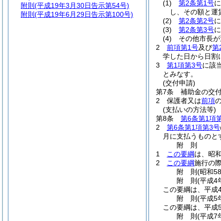
(1)
第2条第1号
に
附則
(平成19年3月30日告示第54号)
し、その額と運賃
附則
(平成19年6月29日告示第100号)
(2)
第2条第2号
(3)
第2条第3号
に
(4)
その他市長が
2
前項第1号
及び
第
学した日から日割
3
第1項第3号
に該
とみなす。
(交付申請)
第7条
補助金の交
2
保護者又は
前項
(支払いの方法等)
第8条
第6条第1項
2
第6条第1項第3号
月に支払うものと
附
則
1
この要綱
は、昭和
2
この要綱
施行の
附
則
(昭和5
附
則
(平成4
この要綱は、平成
附
則
(平成5
この要綱は、平成
附
則
(平成7