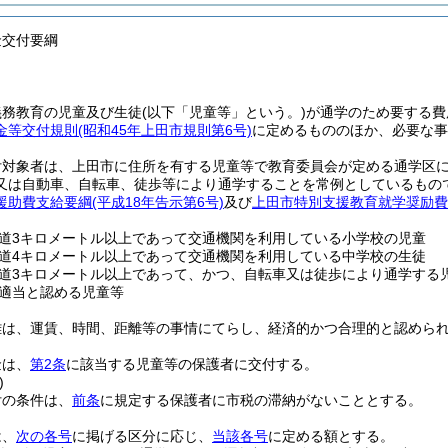
金交付要綱
義務教育の児童及び生徒
(以下「児童等」という。)
が通学のため要する費
金等交付規則
(昭和45年上田市規則第6号)
に定めるもののほか、必要な事
付対象者は、上田市に住所を有する児童等で教育委員会が定める通学区
又は自動車、自転車、徒歩等により通学することを常例としているもの
援助費支給要綱
(平成18年告示第6号)
及び
上田市特別支援教育就学奨励費
道3キロメートル以上であって交通機関を利用している小学校の児童
道4キロメートル以上であって交通機関を利用している中学校の生徒
道3キロメートル以上であって、かつ、自転車又は徒歩により通学する
適当と認める児童等
離は、運賃、時間、距離等の事情にてらし、経済的かつ合理的と認めら
金は、
第2条
に該当する児童等の保護者に交付する。
)
付の条件は、
前条
に規定する保護者に市税の滞納がないこととする。
は、
次の各号
に掲げる区分に応じ、
当該各号
に定める額とする。