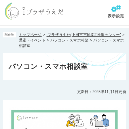
ペ
メ
ー
ニ
ジ
ュ
の
ー
先
を
本
頭
飛
トップページ
>
iプラザうえだ(上田市市民ICT推進センター)
>
現在地
文
で
ば
講座・イベント
>
パソコン・スマホ相談
>
パソコン・スマホ
す。
し
相談室
て
本
文
パソコン・スマホ相談室
へ
更新日：2025年11月1日更新