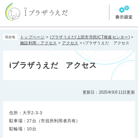
ペ
メ
ー
ニ
ジ
ュ
の
ー
先
を
本
頭
飛
トップページ
>
iプラザうえだ(上田市市民ICT推進センター)
>
現在地
文
で
ば
施設利用・アクセス
>
アクセス
>
iプラザうえだ アクセス
す。
し
て
本
iプラザうえだ アクセス
文
へ
更新日：2025年9月11日更新
住所：大手2-3-3
駐車場：27台（市役所利用者共有）
駐輪場：10台