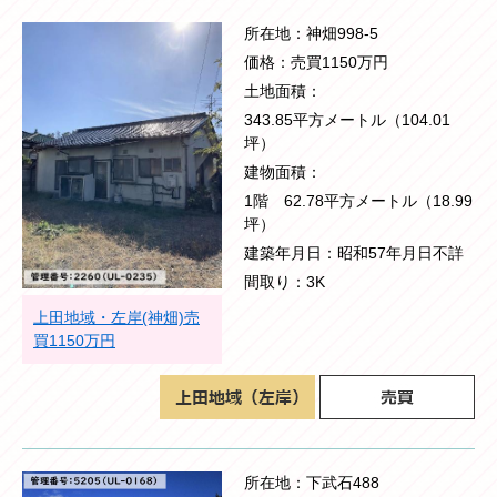
所在地
神畑998-5
価格
売買1150万円
土地面積
343.85平方メートル（104.01
坪）
建物面積
1階 62.78平方メートル（18.99
坪）
建築年月日
昭和57年月日不詳
間取り
3K
上田地域・左岸(神畑)売
買1150万円
所在地
下武石488