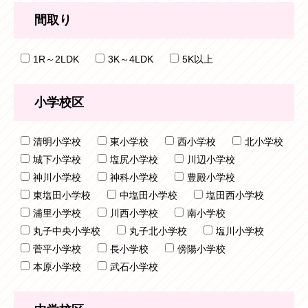
間取り
1R～2LDK
3K～4LDK
5K以上
小学校区
清明小学校
東小学校
西小学校
北小学校
城下小学校
塩尻小学校
川辺小学校
神川小学校
神科小学校
豊殿小学校
東塩田小学校
中塩田小学校
塩田西小学校
浦里小学校
川西小学校
南小学校
丸子中央小学校
丸子北小学校
塩川小学校
菅平小学校
長小学校
傍陽小学校
本原小学校
武石小学校