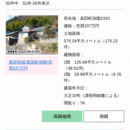
55件中 51件-55件表示
所在地
真田町傍陽2333
価格
売買237万円
土地面積
579.24平方メートル（175.22
坪）
建物面積
真田地域(真田町傍陽)売
1階 125.66平方メートル
買237万円
（38.01坪)
2階 28.98平方メートル（8.76
坪）
建築年月日
大正10年（課税明細書による）
間取り
7K