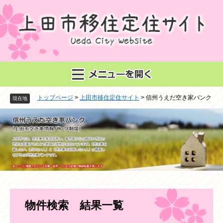
ペ
メ
ー
ニ
ジ
ュ
の
ー
先
を
頭
飛
で
ば
す
し
。
て
トップページ
>
上田市移住定住サイト
>
信州うえだ空き家バンク
本
現在地
文
へ
本
物件検索 結果一覧
文