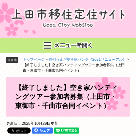
ペ
メ
ー
ニ
ジ
ュ
の
ー
先
を
頭
飛
で
ば
す
し
。
て
トップページ
>
信州うえだ空き家バンク（2021リニューアル）
>
本
現在地
【終了しました】空き家ハンティングツアー参加者募集（上田
文
市・東御市・千曲市合同イベント）
へ
本
【終了しました】空き家ハンティ
文
ングツアー参加者募集（上田市・
東御市・千曲市合同イベント）
更新日：2025年10月29日更新