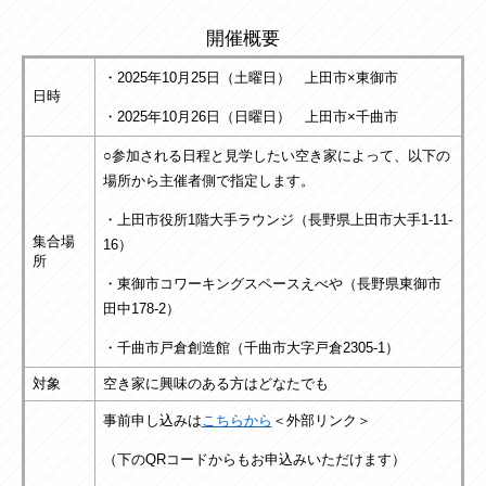
開催概要
・2025年10月25日（土曜日） 上田市×東御市
日時
・2025年10月26日（日曜日） 上田市×千曲市
○参加される日程と見学したい空き家によって、以下の
場所から主催者側で指定します。
・上田市役所1階大手ラウンジ（長野県上田市大手1-11-
集合場
16）
所
・東御市コワーキングスペースえべや（長野県東御市
田中178-2）
・千曲市戸倉創造館（千曲市大字戸倉2305-1）
対象
空き家に興味のある方はどなたでも
事前申し込みは
こちらから
＜外部リンク＞
（下のQRコードからもお申込みいただけます）