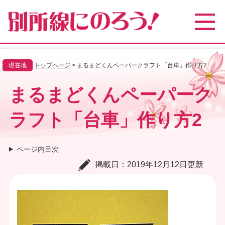
ペ
メ
ー
ニ
ジ
ュ
の
ー
先
を
頭
飛
現在地
トップページ
>
まるまどくんペーパークラフト「台車」作り方2
で
ば
す
し
本
まるまどくんペーパーク
。
て
文
本
文
ラフト「台車」作り方2
へ
ページ内目次
掲載日：2019年12月12日更新