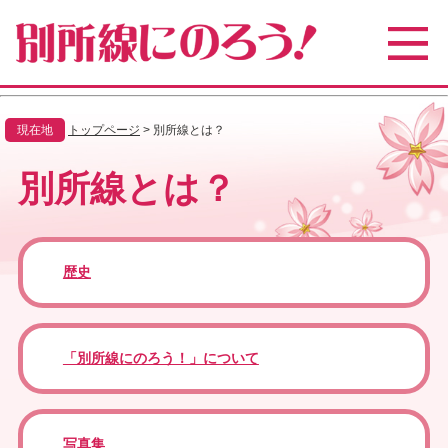
ペ
メ
ー
ニ
ジ
ュ
の
ー
先
を
頭
飛
現在地
トップページ
>
別所線とは？
で
ば
す
し
本
別所線とは？
。
て
文
本
文
へ
歴史
「別所線にのろう！」について
写真集