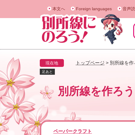
ペ
メ
本文へ
Foreign languages
音声
ー
ニ
ジ
ュ
の
ー
先
を
頭
飛
で
ば
す
し
。
て
トップページ
>
別所線を作
現在地
本
足あと
文
本
へ
別所線を作ろう
文
ペーパークラフト