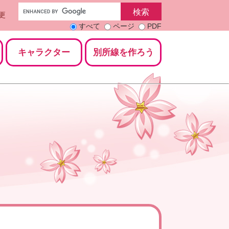
更
すべて
ページ
PDF
キャラクター
別所線を作ろう