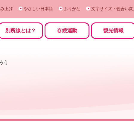
読み上げ
やさしい日本語
ふりがな
文字サイズ・色合い変
別所線とは？
存続運動
観光情報
ろう