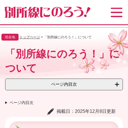
ペ
メ
ー
ニ
ジ
ュ
の
ー
先
を
頭
飛
現在地
トップページ
>
「別所線にのろう！」について
で
ば
す
し
本
「別所線にのろう！」に
。
て
文
本
文
ついて
へ
ページ内目次
ページ内目次
掲載日：2025年12月8日更新