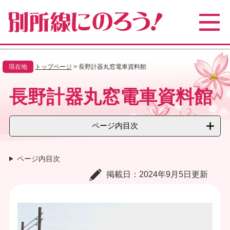
ペ
メ
ー
ニ
ジ
ュ
の
ー
先
を
頭
飛
現在地
トップページ
>
長野計器丸窓電車資料館
で
ば
す
し
本
長野計器丸窓電車資料館
。
て
文
本
文
へ
ページ内目次
ページ内目次
掲載日：2024年9月5日更新