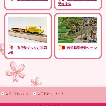
手軽改造
別所線チックな車両
鉄道模型情景シーン
2種
当サイトについて
上田市ホームページ