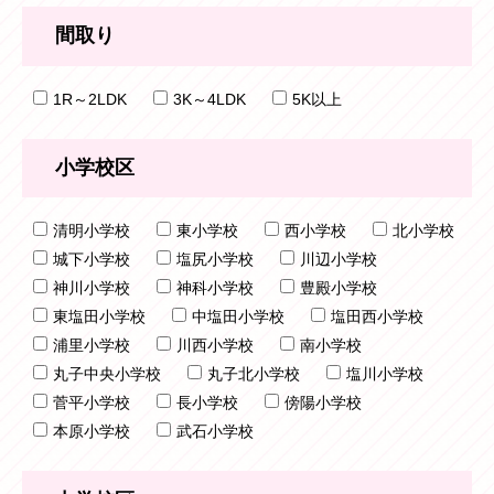
間取り
1R～2LDK
3K～4LDK
5K以上
小学校区
清明小学校
東小学校
西小学校
北小学校
城下小学校
塩尻小学校
川辺小学校
神川小学校
神科小学校
豊殿小学校
東塩田小学校
中塩田小学校
塩田西小学校
浦里小学校
川西小学校
南小学校
丸子中央小学校
丸子北小学校
塩川小学校
菅平小学校
長小学校
傍陽小学校
本原小学校
武石小学校