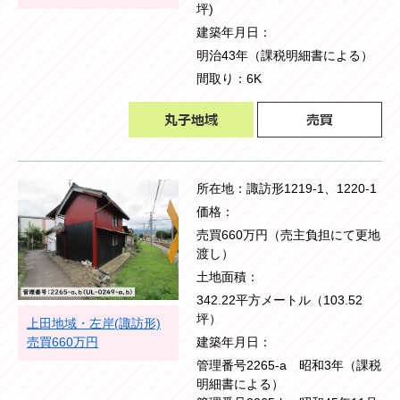
坪)
建築年月日
明治43年（課税明細書による）
間取り
6K
所在地
諏訪形1219-1、1220-1
価格
売買660万円（売主負担にて更地
渡し）
土地面積
342.22平方メートル（103.52
坪）
上田地域・左岸(諏訪形)
売買660万円
建築年月日
管理番号2265-a 昭和3年（課税
明細書による）