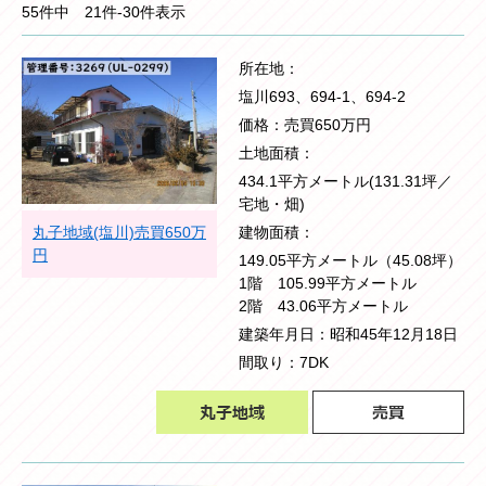
55件中 21件-30件表示
所在地
塩川693、694-1、694-2
価格
売買650万円
土地面積
434.1平方メートル(131.31坪／
宅地・畑)
丸子地域(塩川)売買650万
建物面積
円
149.05平方メートル（45.08坪）
1階 105.99平方メートル
2階 43.06平方メートル
建築年月日
昭和45年12月18日
間取り
7DK