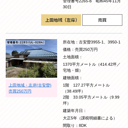
管理番号2265-b 昭和45年11月
30日
所在地
古安曽3955-1、3950-1
価格
売買250万円
土地面積
1370平方メートル（414.42坪／
宅地・畑）
建物面積
上田地域・左岸(古安曽)
1階 127.27平方メートル
売買250万円
（38.49坪）
2階 33.05平方メートル（9.99
坪）
建築年月日
大正5年（課税明細書による）
間取り
8DK