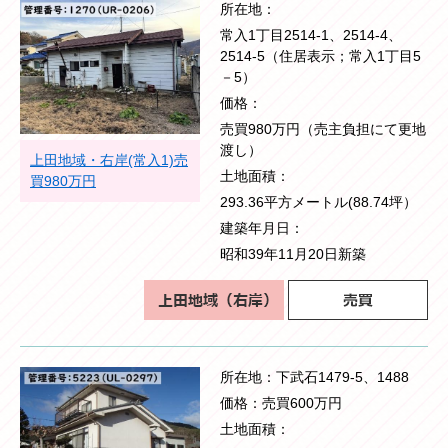
所在地
常入1丁目2514-1、2514-4、
2514-5（住居表示；常入1丁目5
－5）
価格
売買980万円（売主負担にて更地
渡し）
上田地域・右岸(常入1)売
土地面積
買980万円
293.36平方メートル(88.74坪）
建築年月日
昭和39年11月20日新築
所在地
下武石1479-5、1488
価格
売買600万円
土地面積