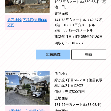
1093平方メートル(330.63坪／宅
地・田）
建物面積
武石地域(下武石)売買600
141.73平方メートル（42.87坪）
万円
1階 108.61平方メートル
2階 33.12平方メートル
建築年月日
昭和55年9月20日
間取り
6DK＋2S
所在地
緑が丘3丁目647-10（住居表示；
緑が丘3丁目23-23）
価格
売買500万円
土地面積
181.99平方メートル(55.05坪）