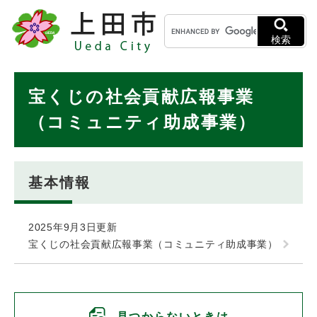
ペ
メニューを飛ばして本文へ
キ
ー
ー
ジ
検索
ワ
の
ー
先
ド
本
頭
宝くじの社会貢献広報事業
検
で
文
索
す
（コミュニティ助成事業）
。
基本情報
2025年9月3日更新
宝くじの社会貢献広報事業（コミュニティ助成事業）
見つからないときは