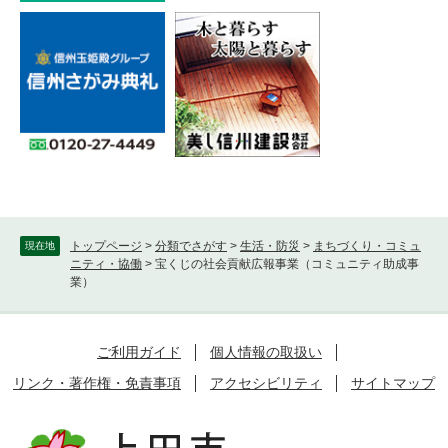
トップページ
>
分類でさがす
>
生活・防災
>
まちづくり・コミュ
現在地
ニティ・協働
>
宝くじの社会貢献広報事業（コミュニティ助成事
業）
ご利用ガイド
個人情報の取扱い
リンク・著作権・免責事項
アクセシビリティ
サイトマップ